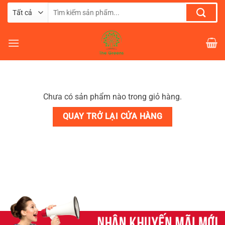
Chuyển
Tìm
slot gacor hari ini
bandar togel
bandar togel
bandar togel
togel online
slot gacor
slot gacor
situs togel
situs togel
situs togel
situs togel
slot gacor
situs slot
situs slot
situs toto
slot resmi
toto togel
situs toto
situs slot
situs slot
toto togel
toto togel
toto slot
toto slot
link slot
đến
kiếm:
nội
dung
Chưa có sản phẩm nào trong giỏ hàng.
QUAY TRỞ LẠI CỬA HÀNG