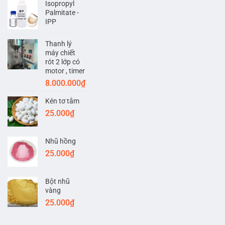
Isopropyl
Palmitate -
IPP
Thanh lý
máy chiết
rót 2 lớp có
motor , timer
8.000.000
₫
Kén tơ tằm
25.000
₫
Nhũ hồng
25.000
₫
Bột nhũ
vàng
25.000
₫