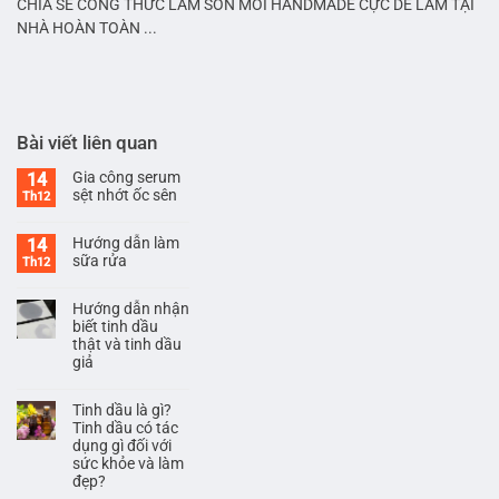
CHIA SẺ CÔNG THỨC LÀM SON MÔI HANDMADE CỰC DỄ LÀM TẠI
NHÀ HOÀN TOÀN ...
Bài viết liên quan
Gia công serum
14
sệt nhớt ốc sên
Th12
Hướng dẫn làm
14
sữa rửa
Th12
Hướng dẫn nhận
biết tinh dầu
thật và tinh dầu
giả
Tinh dầu là gì?
Tinh dầu có tác
dụng gì đối với
sức khỏe và làm
đẹp?