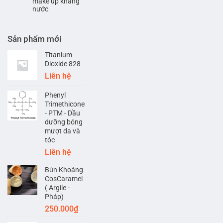
make up kháng
nước
Sản phẩm mới
Titanium
Dioxide 828
Liên hệ
Phenyl
Trimethicone
- PTM - Dầu
dưỡng bóng
mượt da và
tóc
Liên hệ
Bùn Khoáng
CosCaramel
( Argile -
Pháp)
250.000
₫