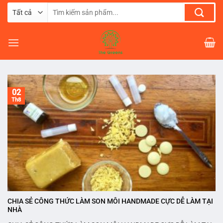
Chuyển
Tìm
đến
kiếm:
nội
dung
02
Th8
CHIA SẺ CÔNG THỨC LÀM SON MÔI HANDMADE CỰC DỄ LÀM TẠI
NHÀ