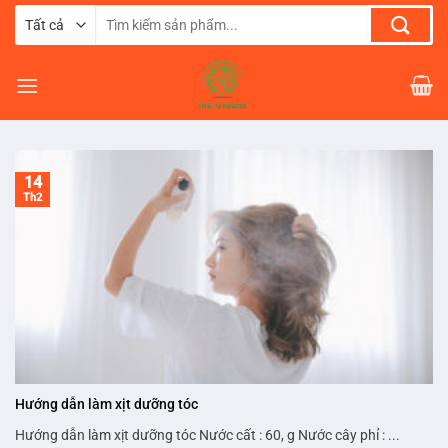
Chuyển
Tìm
đến
kiếm:
nội
dung
14
Th2
Hướng dẫn làm xịt dưỡng tóc
Hướng dẫn làm xịt dưỡng tóc Nước cất : 60, g Nước cây phỉ : ...