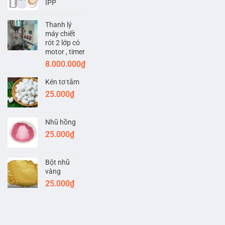
IPP
Thanh lý
máy chiết
rót 2 lớp có
motor , timer
8.000.000
₫
Kén tơ tằm
25.000
₫
Nhũ hồng
25.000
₫
Bột nhũ
vàng
25.000
₫