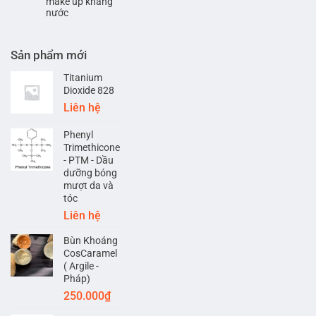
make up kháng
nước
Sản phẩm mới
Titanium
Dioxide 828
Liên hệ
Phenyl
Trimethicone
- PTM - Dầu
dưỡng bóng
mượt da và
tóc
Liên hệ
Bùn Khoáng
CosCaramel
( Argile -
Pháp)
250.000
₫