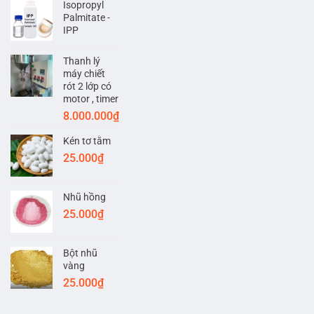
Isopropyl
Palmitate -
IPP
Thanh lý
máy chiết
rót 2 lớp có
motor , timer
8.000.000
₫
Kén tơ tằm
25.000
₫
Nhũ hồng
25.000
₫
Bột nhũ
vàng
25.000
₫