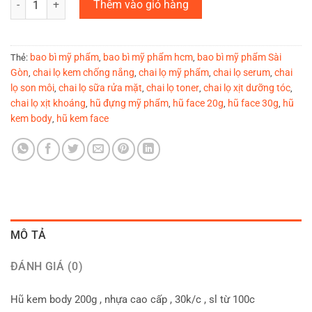
Thêm vào giỏ hàng
bao bì mỹ phẩm
bao bì mỹ phẩm hcm
bao bì mỹ phẩm Sài
Thẻ:
,
,
Gòn
chai lọ kem chống nắng
chai lọ mỹ phẩm
chai lọ serum
chai
,
,
,
,
lọ son môi
chai lọ sữa rửa mặt
chai lọ toner
chai lọ xịt dưỡng tóc
,
,
,
,
chai lọ xịt khoáng
hũ đựng mỹ phẩm
hũ face 20g
hũ face 30g
hũ
,
,
,
,
kem body
hũ kem face
,
MÔ TẢ
ĐÁNH GIÁ (0)
Hũ kem body 200g , nhựa cao cấp , 30k/c , sl từ 100c