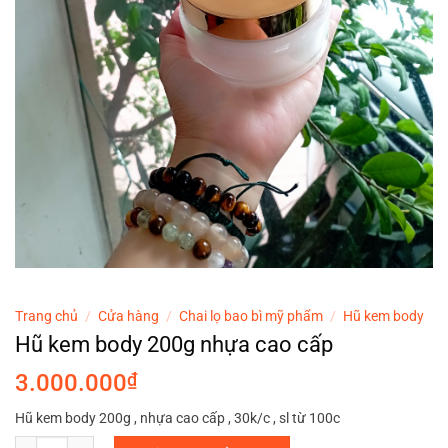
Trang chủ
/
Cửa hàng
/
Chai lọ bao bì mỹ phẩm
/
Hũ kem body
Hũ kem body 200g nhựa cao cấp
3.000.000
₫
Hũ kem body 200g , nhựa cao cấp , 30k/c , sl từ 100c
Hũ kem body 200g nhựa cao cấp số lượng