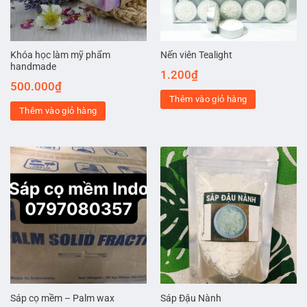
Khóa học làm mỹ phẩm
Nến viên Tealight
handmade
1.200
₫
500.000
₫
Thêm vào giỏ hàng
Thêm vào giỏ hàng
Sáp cọ mềm – Palm wax
Sáp Đậu Nành