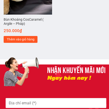
Bùn Khoáng CosCaramel (
Argile – Pháp)
250.000
₫
Thêm vào giỏ hàng