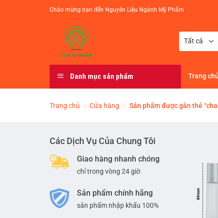
Chuyển
Chào mừng bạn đến Nguyên Liệu Ngành Mỹ Phẩm
đến
nội
dung
Danh mục sản phẩm
Trang ch
Trang chủ
/
Cửa hàng
/
Sản phẩm được gắn thẻ “chai 
Các Dịch Vụ Của Chung Tôi
Giao hàng nhanh chóng
chỉ trong vòng 24 giờ
Sản phẩm chính hãng
sản phẩm nhập khẩu 100%