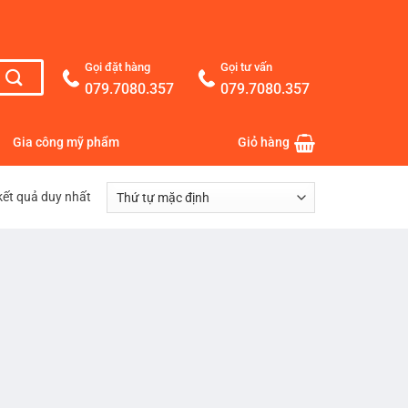
Gọi đặt hàng
Gọi tư vấn
079.7080.357
079.7080.357
Gia công mỹ phẩm
Giỏ hàng
 kết quả duy nhất