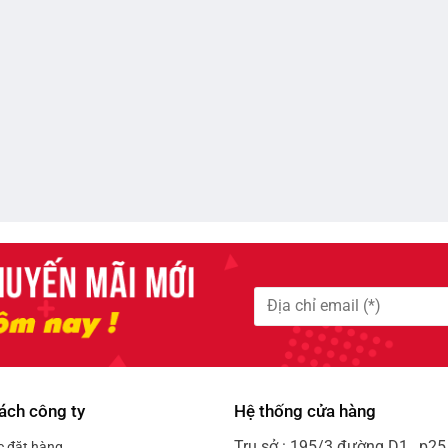
ách công ty
Hệ thống cửa hàng
Trụ sở : 195/3 đường D1 , p25 
c đặt hàng