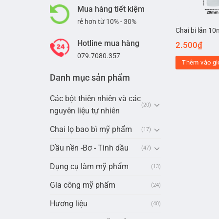
Mua hàng tiết kiệm
rẻ hơn từ 10% - 30%
Chai bi lăn 10
Hotline mua hàng
2.500
₫
079.7080.357
Thêm vào gi
Danh mục sản phẩm
Các bột thiên nhiên và các
(20)
nguyên liệu tự nhiên
Chai lọ bao bì mỹ phẩm
(17)
Dầu nền -Bơ - Tinh dầu
(47)
Dụng cụ làm mỹ phẩm
(13)
Gia công mỹ phẩm
(24)
Hương liệu
(40)