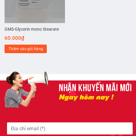
GMS-Glycerin mono Stearate
60.000
₫
Thêm vào giỏ hàng