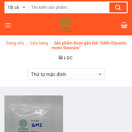
Chuyển
Tìm
đến
kiếm:
nội
dung
Trang chủ
/
Cửa hàng
/
Sản phẩm được gắn thẻ “GMS-Glycerin
mono Stearate”
LỌC