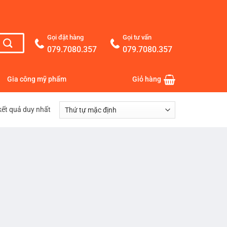
Gọi đặt hàng
Gọi tư vấn
079.7080.357
079.7080.357
Gia công mỹ phẩm
Giỏ hàng
 kết quả duy nhất