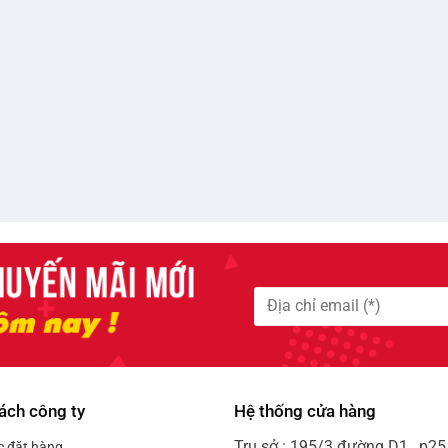
ách công ty
Hệ thống cửa hàng
Trụ sở : 195/3 đường D1 , p25 
c đặt hàng