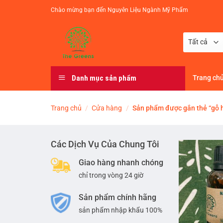
Chuyển
Chào mừng bạn đến Nguyên Liệu Ngành Mỹ Phẩm
đến
nội
dung
Danh mục sản phẩm
Trang ch
Trang chủ
/
Cửa hàng
/
Sản phẩm được gắn thẻ “gỗ 
Các Dịch Vụ Của Chung Tôi
Giao hàng nhanh chóng
chỉ trong vòng 24 giờ
Sản phẩm chính hãng
sản phẩm nhập khẩu 100%