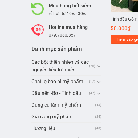
Mua hàng tiết kiệm
rẻ hơn từ 10% - 30%
Tinh dầu Gỗ 
Hotline mua hàng
50.000
₫
079.7080.357
Thêm vào gi
Danh mục sản phẩm
Các bột thiên nhiên và các
(20)
nguyên liệu tự nhiên
Chai lọ bao bì mỹ phẩm
(17)
Dầu nền -Bơ - Tinh dầu
(47)
Dụng cụ làm mỹ phẩm
(13)
Gia công mỹ phẩm
(24)
Hương liệu
(40)