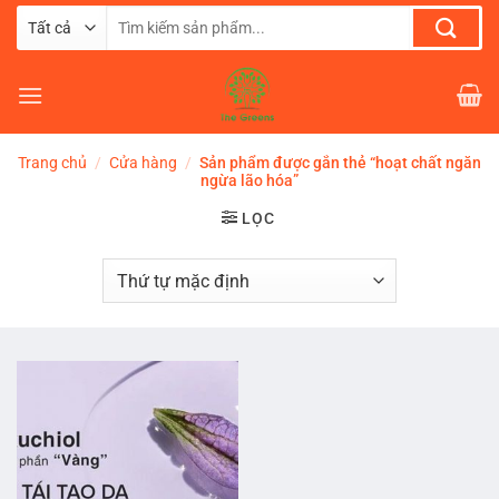
Chuyển
Tìm
đến
kiếm:
nội
dung
Trang chủ
/
Cửa hàng
/
Sản phẩm được gắn thẻ “hoạt chất ngăn
ngừa lão hóa”
LỌC