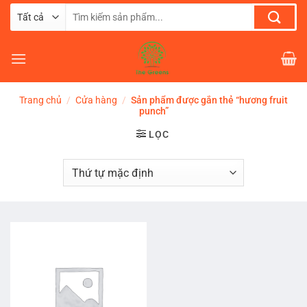
Chuyển
Tìm
đến
kiếm:
nội
dung
Trang chủ
/
Cửa hàng
/
Sản phẩm được gắn thẻ “hương fruit
punch”
LỌC