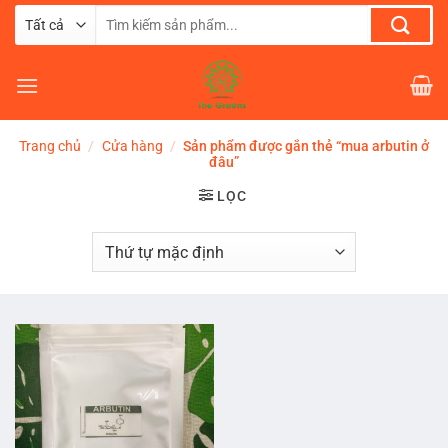
Chuyển
Tìm
đến
kiếm:
nội
dung
Trang chủ
/
Cửa hàng
/
Sản phẩm được gắn thẻ “mua arbutin ở
đâu”
LỌC