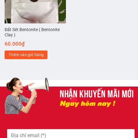
Đất Sét Bentonite ( Bentonite
Clay )
60.000
₫
Thêm vào giỏ hàng