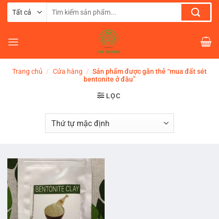
Chuyển
Tìm
đến
kiếm:
nội
dung
Trang chủ
/
Cửa hàng
/
Sản phẩm được gắn thẻ “mua đất sét
bentonite ở đâu”
LỌC