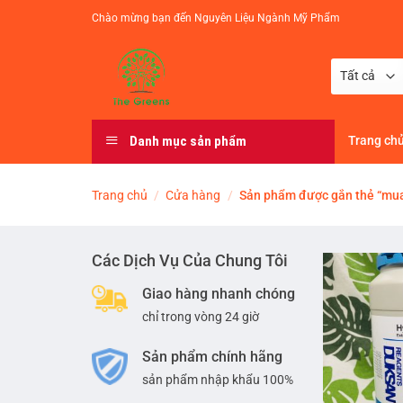
Chuyển
Chào mừng bạn đến Nguyên Liệu Ngành Mỹ Phẩm
đến
nội
dung
Danh mục sản phẩm
Trang ch
Trang chủ
/
Cửa hàng
/
Sản phẩm được gắn thẻ “mua
Các Dịch Vụ Của Chung Tôi
Giao hàng nhanh chóng
chỉ trong vòng 24 giờ
Sản phẩm chính hãng
sản phẩm nhập khẩu 100%