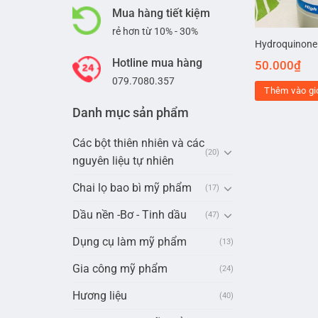
Mua hàng tiết kiệm
rẻ hơn từ 10% - 30%
Hydroquinone
Hotline mua hàng
50.000
₫
079.7080.357
Thêm vào gi
Danh mục sản phẩm
Các bột thiên nhiên và các
(20)
nguyên liệu tự nhiên
Chai lọ bao bì mỹ phẩm
(17)
Dầu nền -Bơ - Tinh dầu
(47)
Dụng cụ làm mỹ phẩm
(13)
Gia công mỹ phẩm
(24)
Hương liệu
(40)