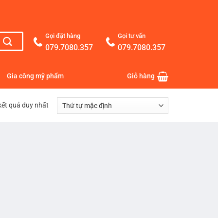
Gọi đặt hàng
Gọi tư vấn
079.7080.357
079.7080.357
Gia công mỹ phẩm
Giỏ hàng
 kết quả duy nhất