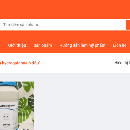
Tìm
kiếm:
ủ
Giới thiệu
Sản phẩm
Hướng dẫn làm mỹ phẩm
Liên hệ
Hiển thị
 hydroquinone ở đâu”