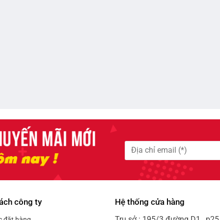
ách công ty
Hệ thống cửa hàng
Trụ sở : 195/3 đường D1 , p25 
c đặt hàng