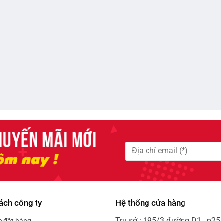
ách công ty
Hệ thống cửa hàng
Trụ sở : 195/3 đường D1 , p25 
c đặt hàng