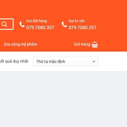
Gọi đặt hàng
Gọi tư vấn
079.7080.357
079.7080.357
Gia công mỹ phẩm
Giỏ hàng
 kết quả duy nhất