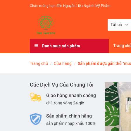
Chuyển
Chào mừng bạn đến Nguyên Liệu Ngành Mỹ Phẩm
đến
nội
dung
Danh mục sản phẩm
Trang ch
Trang chủ
/
Cửa hàng
/
Sản phẩm được gắn thẻ “mua 
Các Dịch Vụ Của Chung Tôi
Giao hàng nhanh chóng
chỉ trong vòng 24 giờ
Sản phẩm chính hãng
sản phẩm nhập khẩu 100%