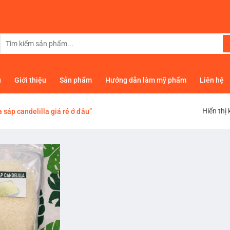
Tìm
kiếm:
ủ
Giới thiệu
Sản phẩm
Hướng dẫn làm mỹ phẩm
Liên hệ
Hiển thị
sáp candelilla giá rẻ ở đâu”