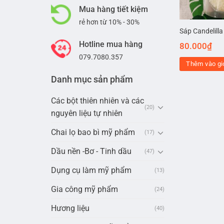
Mua hàng tiết kiệm
rẻ hơn từ 10% - 30%
Sáp Candelilla
Hotline mua hàng
80.000
₫
079.7080.357
Thêm vào gi
Danh mục sản phẩm
Các bột thiên nhiên và các
(20)
nguyên liệu tự nhiên
Chai lọ bao bì mỹ phẩm
(17)
Dầu nền -Bơ - Tinh dầu
(47)
Dụng cụ làm mỹ phẩm
(13)
Gia công mỹ phẩm
(24)
Hương liệu
(40)