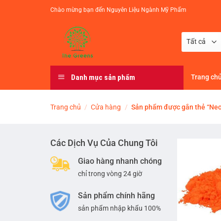
Chuyển
Chào mừng bạn đến Nguyên Liệu Ngành Mỹ Phẩm
đến
nội
dung
Danh mục sản phẩm
Trang ch
Trang chủ
/
Cửa hàng
/
Sản phẩm được gắn thẻ “Ne
Các Dịch Vụ Của Chung Tôi
Giao hàng nhanh chóng
chỉ trong vòng 24 giờ
Sản phẩm chính hãng
sản phẩm nhập khẩu 100%