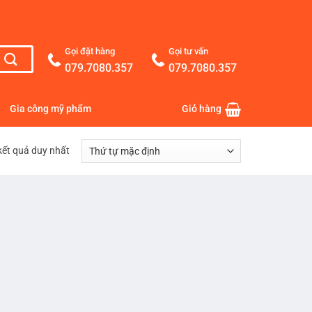
Gọi đặt hàng
Gọi tư vấn
079.7080.357
079.7080.357
Gia công mỹ phẩm
Giỏ hàng
 kết quả duy nhất