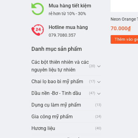
Mua hàng tiết kiệm
rẻ hơn từ 10% - 30%
Neon Orange 
Hotline mua hàng
70.000
₫
079.7080.357
Thêm vào gi
Danh mục sản phẩm
Các bột thiên nhiên và các
(20)
nguyên liệu tự nhiên
Chai lọ bao bì mỹ phẩm
(17)
Dầu nền -Bơ - Tinh dầu
(47)
Dụng cụ làm mỹ phẩm
(13)
Gia công mỹ phẩm
(24)
Hương liệu
(40)