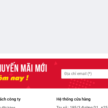
ách công ty
Hệ thống cửa hàng
Trụ sở : 195/3 đường D1 , p25 
c đặt hàng