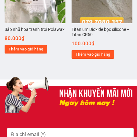
Titanium Dioxide bọc silicone –
Sáp nhũ hóa tránh trôi Polawax
Titan CR50
80.000
₫
100.000
₫
Thêm vào giỏ hàng
Thêm vào giỏ hàng