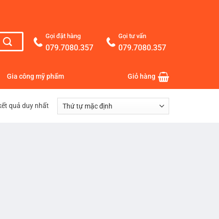
Gọi đặt hàng
Gọi tư vấn
079.7080.357
079.7080.357
Gia công mỹ phẩm
Giỏ hàng
 kết quả duy nhất