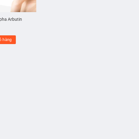
lpha Arbutin
ỏ hàng