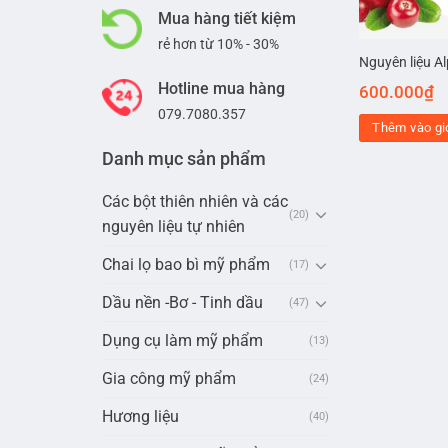
Mua hàng tiết kiệm
rẻ hơn từ 10% - 30%
Nguyên liệu A
Hotline mua hàng
600.000
₫
079.7080.357
Thêm vào gi
Danh mục sản phẩm
Các bột thiên nhiên và các
(20)
nguyên liệu tự nhiên
Chai lọ bao bì mỹ phẩm
(17)
Dầu nền -Bơ - Tinh dầu
(47)
Dụng cụ làm mỹ phẩm
(13)
Gia công mỹ phẩm
(24)
Hương liệu
(40)