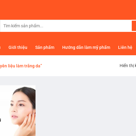
Tìm
kiếm:
ủ
Giới thiệu
Sản phẩm
Hướng dẫn làm mỹ phẩm
Liên hệ
Hiển thị
ên liệu làm trắng da”