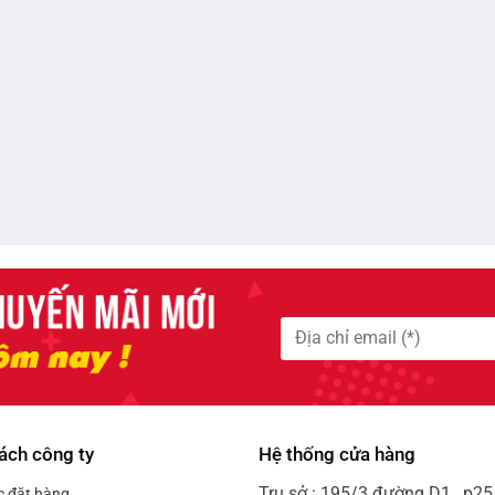
ách công ty
Hệ thống cửa hàng
Trụ sở : 195/3 đường D1 , p25 
c đặt hàng