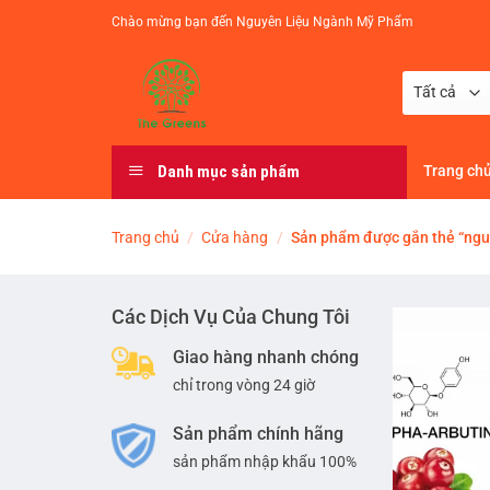
Chuyển
Chào mừng bạn đến Nguyên Liệu Ngành Mỹ Phẩm
đến
nội
dung
Danh mục sản phẩm
Trang ch
Trang chủ
/
Cửa hàng
/
Sản phẩm được gắn thẻ “nguy
Các Dịch Vụ Của Chung Tôi
Giao hàng nhanh chóng
chỉ trong vòng 24 giờ
Sản phẩm chính hãng
sản phẩm nhập khẩu 100%