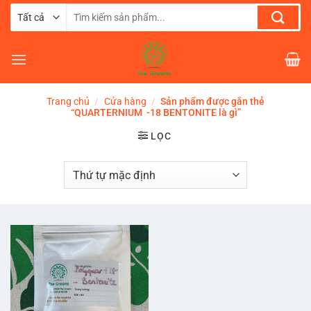
Chuyển
Tìm
đến
kiếm:
nội
dung
Trang chủ
/
Cửa hàng
/
Sản phẩm được gắn thẻ
“QUARTERNIUM -18 BENTONITE là gì”
LỌC