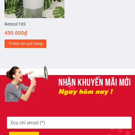
Retinol 10S
450.000
₫
Thêm vào giỏ hàng