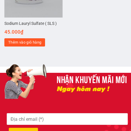
Sodium Lauryl Sulfate ( SLS )
45.000
₫
Thêm vào giỏ hàng