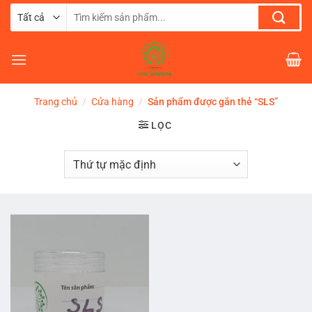
Chuyển
Tìm
đến
kiếm:
nội
dung
Trang chủ
/
Cửa hàng
/
Sản phẩm được gắn thẻ “SLS”
LỌC