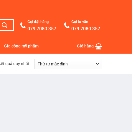
Gọi đặt hàng
Gọi tư vấn
079.7080.357
079.7080.357
Gia công mỹ phẩm
Giỏ hàng
 kết quả duy nhất