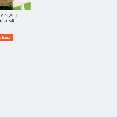
 Gió (Wind
ntial oil)
ỏ hàng