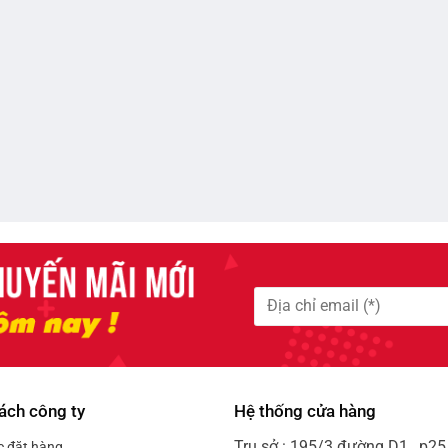
ách công ty
Hệ thống cửa hàng
Trụ sở : 195/3 đường D1 , p25 
c đặt hàng