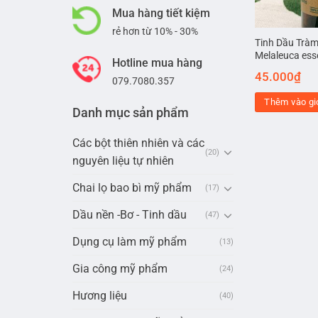
Mua hàng tiết kiệm
rẻ hơn từ 10% - 30%
Tinh Dầu Tràm
Melaleuca esse
Hotline mua hàng
45.000
₫
079.7080.357
Thêm vào gi
Danh mục sản phẩm
Các bột thiên nhiên và các
(20)
nguyên liệu tự nhiên
Chai lọ bao bì mỹ phẩm
(17)
Dầu nền -Bơ - Tinh dầu
(47)
Dụng cụ làm mỹ phẩm
(13)
Gia công mỹ phẩm
(24)
Hương liệu
(40)