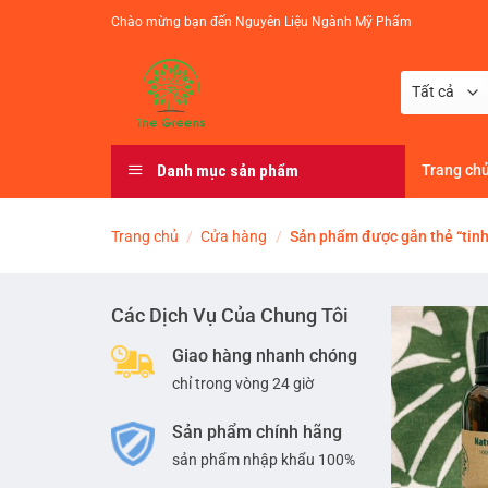
Chuyển
Chào mừng bạn đến Nguyên Liệu Ngành Mỹ Phẩm
đến
nội
dung
Danh mục sản phẩm
Trang ch
Trang chủ
/
Cửa hàng
/
Sản phẩm được gắn thẻ “tinh 
Các Dịch Vụ Của Chung Tôi
Giao hàng nhanh chóng
chỉ trong vòng 24 giờ
Sản phẩm chính hãng
sản phẩm nhập khẩu 100%