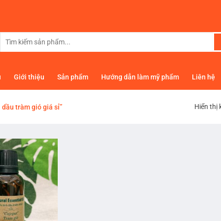
Tìm
kiếm:
ủ
Giới thiệu
Sản phẩm
Hướng dẫn làm mỹ phẩm
Liên hệ
Hiển thị
dầu tràm gió giá sỉ”