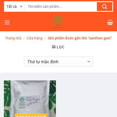
Chuyển
Tìm
đến
kiếm:
nội
dung
Trang chủ
/
Cửa hàng
/
Sản phẩm được gắn thẻ “xanthan gum”
LỌC