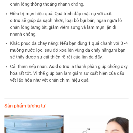
chân lông thông thoáng nhanh chóng.
Điều
trị mụn
hiệu quả: Quá trình đắp mặt nạ với
axít
citric
sẽ
giúp da sạch nhờn
,
loại bỏ bụi bẩn
, ngăn ngừa lỗ
chân lông bưng bít,
giảm viêm
sưng và làm mụn lặn đi
nhanh chóng.
Khắc phục da cháy nắng: Nếu bạn dùng 1 quả chanh với 3 -4
muỗng nước lọc, sau đó xoa lên vùng da cháy nắng,thì bạn
sẽ thấy được sự cải thiện rõ rệt của làn da đấy.
Cải thiện nếp nhăn:
Acid citric
là thành phần giúp
chống oxy
hóa
rất tốt. Vì thế giúp bạn làm giảm sự xuất hiện của dấu
vết lão hóa như vết chân chim, hiệu quả.
Sản phẩm tương tự