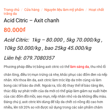
Trang chủ
/
Cửa hàng
/
Nguyên liệu làm mỹ phẩm
/
Hoạt chất
trắng da
Acid Citric – Axit chanh
80.000
₫
Acid Citric: 1kg – 80.000 , 5kg 70.000/kg ,
10kg 50.000/kg , bao 25kg 45.000/kg
Liên hệ: 079.7080357
Phương pháp điều trị bằng axit citric có thể
làm sáng da
, thu nhỏ lỗ
chân lông, điều trị mụn trứng cá nhẹ, khắc phục các đốm đen và nếp
nhăn. Khi thoa lên da, axit citric làm tróc lớp da trên cùng và làm
bong các tế bào da chết. Ngoài ra, tốc độ thay thế tế bào tăng lên,
thúc đẩy sự phát triển của da mới có thể giúp làm giảm sự xuất hiện
của các đốm đồi mồi, sẹo mụn, nếp nhăn nhỏ và da không đều màu.
Đáng chú ý, axit citric khi dùng để tẩy da chết có nồng độ cao hơn
nhiều, lên tới 20% so với được sử dụng trong các sản phẩm chăm