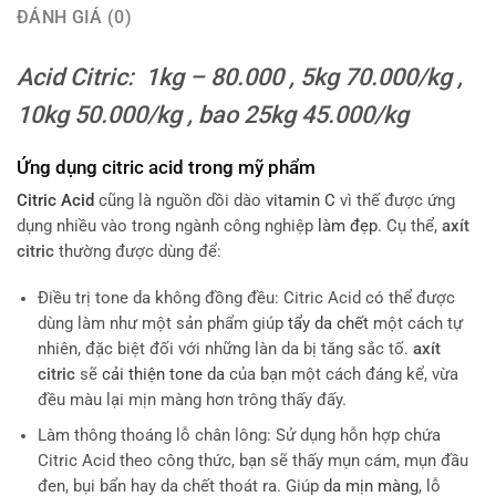
ĐÁNH GIÁ (0)
Acid Citric: 1kg – 80.000 , 5kg 70.000/kg ,
10kg 50.000/kg , bao 25kg 45.000/kg
Ứng dụng citric acid trong mỹ phẩm
Citric Acid
cũng là nguồn dồi dào
vitamin C
vì thế được ứng
dụng nhiều vào trong ngành công nghiệp
làm đẹp
. Cụ thể,
axít
citric
thường được dùng để:
Điều trị tone da không đồng đều: Citric Acid có thể được
dùng làm như một sản phẩm giúp
tẩy da chết
một cách tự
nhiên, đặc biệt đối với những làn da bị tăng sắc tố.
axít
citric
sẽ
cải thiện tone da
của bạn một cách đáng kể, vừa
đều màu lại mịn màng hơn trông thấy đấy.
Làm thông thoáng lỗ chân lông: Sử dụng hỗn hợp chứa
Citric Acid theo công thức, bạn sẽ thấy mụn cám, mụn đầu
đen, bụi bẩn hay da chết thoát ra. Giúp
da mịn màng
, lỗ