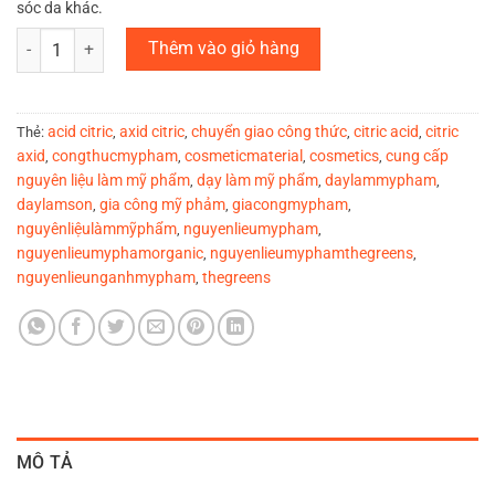
sóc da khác.
Acid Citric - Axit chanh số lượng
Thêm vào giỏ hàng
acid citric
axid citric
chuyển giao công thức
citric acid
citric
Thẻ:
,
,
,
,
axid
congthucmypham
cosmeticmaterial
cosmetics
cung cấp
,
,
,
,
nguyên liệu làm mỹ phẩm
dạy làm mỹ phẩm
daylammypham
,
,
,
daylamson
gia công mỹ phảm
giacongmypham
,
,
,
nguyênliệulàmmỹphẩm
nguyenlieumypham
,
,
nguyenlieumyphamorganic
nguyenlieumyphamthegreens
,
,
nguyenlieunganhmypham
thegreens
,
MÔ TẢ