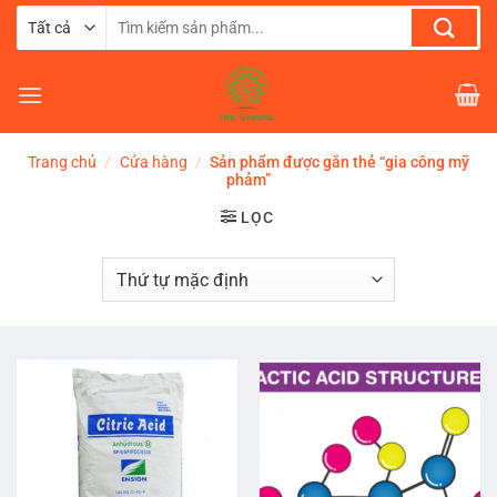
Chuyển
Tìm
đến
kiếm:
nội
dung
Trang chủ
/
Cửa hàng
/
Sản phẩm được gắn thẻ “gia công mỹ
phảm”
LỌC