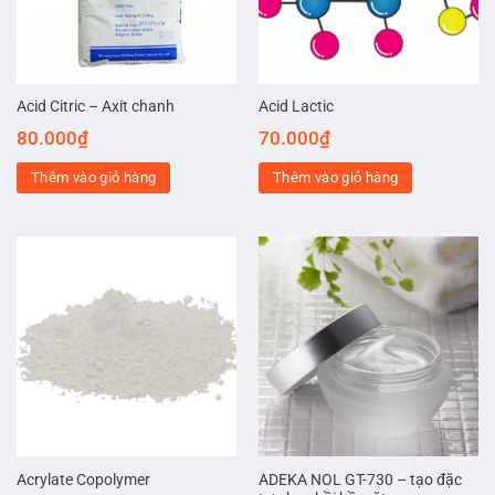
Acid Citric – Axit chanh
Acid Lactic
80.000
₫
70.000
₫
Thêm vào giỏ hàng
Thêm vào giỏ hàng
ADEKA NOL GT-730 – tạo đặc
Acrylate Copolymer