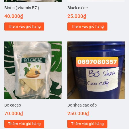
Biotin ( vitamin B7 )
Black oxide
40.000
₫
25.000
₫
Thêm vào giỏ hàng
Thêm vào giỏ hàng
Bơ cacao
Bơ shea cao cấp
70.000
₫
250.000
₫
Thêm vào giỏ hàng
Thêm vào giỏ hàng