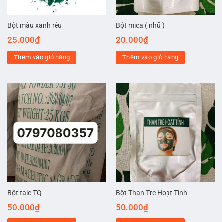
Bột màu xanh rêu
Bột mica ( nhũ )
25.000
₫
20.000
₫
Thêm vào giỏ hàng
Thêm vào giỏ hàng
Bột talc TQ
Bột Than Tre Hoạt Tính
50.000
₫
50.000
₫