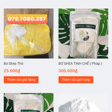
Bơ Shea Thô
BƠ SHEA TINH CHẾ ( Pháp )
25.000
₫
300.000
₫
Thêm vào giỏ hàng
Thêm vào giỏ hàng