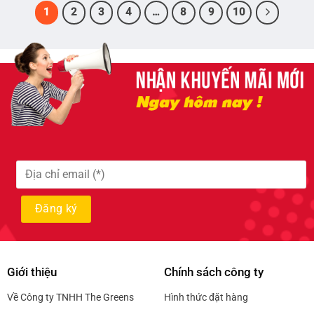
1
2
3
4
…
8
9
10
Giới thiệu
Chính sách công ty
Về Công ty TNHH The Greens
Hình thức đặt hàng