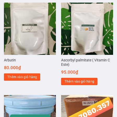
Ascorbyl palmitate ( Vitamin C
Arbutin
Este)
80.000
₫
95.000
₫
Thêm vào giỏ hàng
Thêm vào giỏ hàng