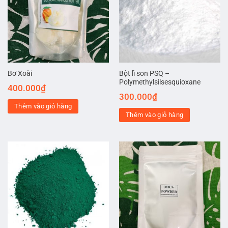
Bột lì son PSQ –
Bơ Xoài
Polymethylsilsesquioxane
400.000
₫
300.000
₫
Thêm vào giỏ hàng
Thêm vào giỏ hàng