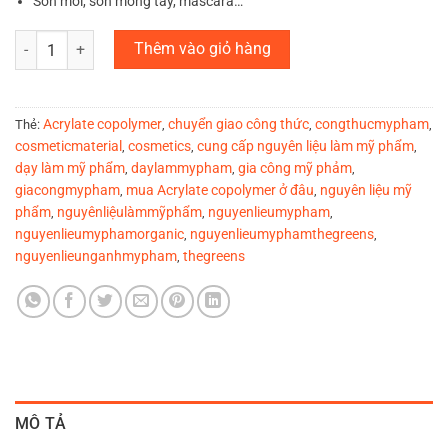
Son môi, sơn móng tay, mascara…
Acrylate Copolymer số lượng
Thêm vào giỏ hàng
Acrylate copolymer
chuyển giao công thức
congthucmypham
Thẻ:
,
,
,
cosmeticmaterial
cosmetics
cung cấp nguyên liệu làm mỹ phẩm
,
,
,
dạy làm mỹ phẩm
daylammypham
gia công mỹ phảm
,
,
,
giacongmypham
mua Acrylate copolymer ở đâu
nguyên liệu mỹ
,
,
phẩm
nguyênliệulàmmỹphẩm
nguyenlieumypham
,
,
,
nguyenlieumyphamorganic
nguyenlieumyphamthegreens
,
,
nguyenlieunganhmypham
thegreens
,
MÔ TẢ