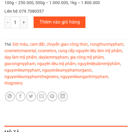
100g – 250.000, 500g – 1.000.000, 1kg – 1.800.000
Liên hệ: 079.7080357
Cam đất số lượng
Thêm vào giỏ hàng
bột màu
cam đất
chuyển giao công thức
congthucmypham
Thẻ:
,
,
,
,
cosmeticmaterial
cosmetics
cung cấp nguyên liệu làm mỹ phẩm
,
,
,
dạy làm mỹ phẩm
daylammypham
gia công mỹ phảm
,
,
,
giacongmypham
nguyên liệu mỹ phẩm
nguyênliệulàmmỹphẩm
,
,
,
nguyenlieumypham
nguyenlieumyphamorganic
,
,
nguyenlieumyphamthegreens
nguyenlieunganhmypham
,
,
thegreens