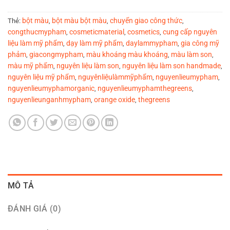
bột màu
bột màu bột màu
chuyển giao công thức
Thẻ:
,
,
,
congthucmypham
cosmeticmaterial
cosmetics
cung cấp nguyên
,
,
,
liệu làm mỹ phẩm
dạy làm mỹ phẩm
daylammypham
gia công mỹ
,
,
,
phảm
giacongmypham
màu khoáng màu khoáng
màu làm son
,
,
,
,
màu mỹ phẩm
nguyên liệu làm son
nguyên liệu làm son handmade
,
,
,
nguyên liệu mỹ phẩm
nguyênliệulàmmỹphẩm
nguyenlieumypham
,
,
,
nguyenlieumyphamorganic
nguyenlieumyphamthegreens
,
,
nguyenlieunganhmypham
orange oxide
thegreens
,
,
MÔ TẢ
ĐÁNH GIÁ (0)