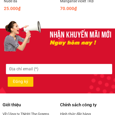
Nude da
Manganse violet TKB
25.000
₫
70.000
₫
Giới thiệu
Chính sách công ty
Về Công ty TNHH The Greens
Hình thức đặt hàng