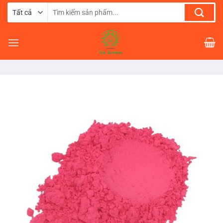
Chuyển
Tìm
đến
kiếm:
nội
dung