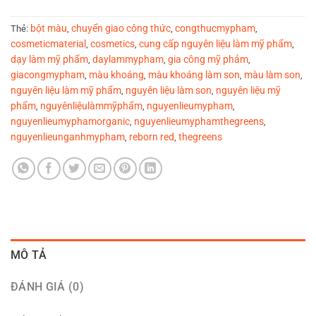
bột màu
chuyển giao công thức
congthucmypham
Thẻ:
,
,
,
cosmeticmaterial
cosmetics
cung cấp nguyên liệu làm mỹ phẩm
,
,
,
dạy làm mỹ phẩm
daylammypham
gia công mỹ phảm
,
,
,
giacongmypham
màu khoáng
màu khoáng làm son
màu làm son
,
,
,
,
nguyên liệu làm mỹ phẩm
nguyên liệu làm son
nguyên liệu mỹ
,
,
phẩm
nguyênliệulàmmỹphẩm
nguyenlieumypham
,
,
,
nguyenlieumyphamorganic
nguyenlieumyphamthegreens
,
,
nguyenlieunganhmypham
reborn red
thegreens
,
,
MÔ TẢ
ĐÁNH GIÁ (0)