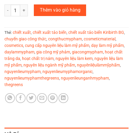
Chiết xuất tảo biển Kiribirth BG số lượng
Thêm vào giỏ hàng
chiết xuất
chiết xuất tảo biển
chiết xuất tảo biển Kiribirth BG
Thẻ:
,
,
,
chuyển giao công thức
congthucmypham
cosmeticmaterial
,
,
,
cosmetics
cung cấp nguyên liệu làm mỹ phẩm
dạy làm mỹ phẩm
,
,
,
daylammypham
gia công mỹ phảm
giacongmypham
hoạt chất
,
,
,
trắng da
hoạt chất trị nám
nguyên liệu làm kem
nguyên liệu làm
,
,
,
mỹ phẩm
nguyên liệu ngành mỹ phẩm
nguyênliệulàmmỹphẩm
,
,
,
nguyenlieumypham
nguyenlieumyphamorganic
,
,
nguyenlieumyphamthegreens
nguyenlieunganhmypham
,
,
thegreens