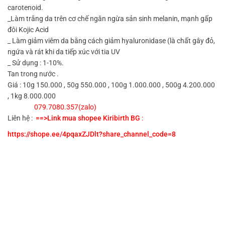
carotenoid.
_Làm trắng da trên cơ chế ngăn ngừa sản sinh melanin, mạnh gấp
đôi Kojic Acid
_ Làm giảm viêm da bằng cách giảm hyaluronidase (là chất gây đỏ,
ngứa và rát khi da tiếp xúc với tia UV
_ Sử dụng : 1-10%.
Tan trong nước .
Giá : 10g 150.000 , 50g 550.000 , 100g 1.000.000 , 500g 4.200.000
, 1kg 8.000.000
079.7080.357(zalo)
Liên hệ :
==>Link mua shopee Kiribirth BG
:
https://shope.ee/4pqaxZJDlt?share_channel_code=8