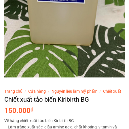
Trang chủ
/
Cửa hàng
/
Nguyên liệu làm mỹ phẩm
/
Chiết xuất
Chiết xuất tảo biển Kiribirth BG
150.000
₫
Về hàng chiết xuất tảo biển Kiribirth BG
– Làm trắng xuất sắc, giàu amino acid, chất khoáng, vitamin và