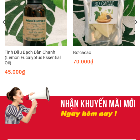
Tinh Dầu Bạch Đàn Chanh
Bơ cacao
(Lemon Eucalyptus Essential
70.000
₫
Oil)
45.000
₫