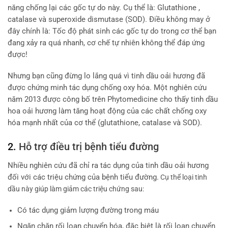
năng chống lại các gốc tự do này. Cụ thể là: Glutathione ,
catalase và superoxide dismutase (SOD). Điều không may ở
đây chính là: Tốc độ phát sinh các gốc tự do trong cơ thể bạn
đang xảy ra quá nhanh, cơ chế tự nhiên không thể đáp ứng
được!
Nhưng bạn cũng đừng lo lắng quá vì tinh dầu oải hương đã
được chứng minh tác dụng chống oxy hóa. Một nghiên cứu
năm 2013 được công bố trên Phytomedicine cho thấy tinh dầu
hoa oải hương làm tăng hoạt động của các chất chống oxy
hóa mạnh nhất của cơ thể (glutathione, catalase và SOD).
2.
Hỗ trợ điều trị bệnh tiểu đường
Nhiều nghiên cứu đã chỉ ra tác dụng của tinh dầu oải hương
đối với các triệu chứng của bệnh tiểu đường.
Cụ t
hể loại tinh
dầu này giúp làm giảm các triệu chứng sau:
Có tác dụng giảm lượng đường trong máu
Ngăn chặn rối loạn chuyển hóa, đặc biệt là rối loạn chuyển