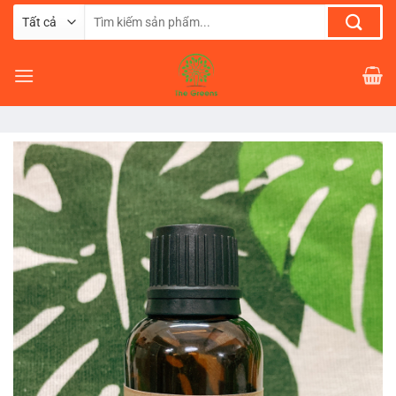
Chuyển
Tìm
đến
kiếm:
nội
dung