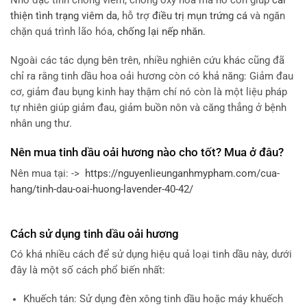
Nhờ đặc tính chống viêm, chống oxy hóa mà nó còn giúp
cải
thiện tình trạng viêm da
, hỗ trợ
điều trị mụn trứng cá
và ngăn
chặn quá trình lão hóa,
chống lại nếp nhăn.
Ngoài các tác dụng bên trên, nhiều nghiên cứu khác cũng đã
chỉ ra rằng tinh dầu hoa oải hương còn có khả năng: Giảm đau
cơ, giảm đau bụng kinh hay thậm chí nó còn là một liệu pháp
tự nhiên giúp giảm đau, giảm buồn nôn và căng thẳng ở bệnh
nhân ung thư.
Nên mua tinh dầu oải hương nào cho tốt? Mua ở đâu?
Nên mua tại: ->
https://nguyenlieunganhmypham.com/cua-
hang/
tinh-dau-oai-huong-lavender-40-42
/
‎
Cách sử dụng tinh dầu oải hương
Có khá nhiều cách để sử dụng hiệu quả loại tinh dầu này, dưới
đây là một số cách phổ biến nhất:
Khuếch tán: Sử dụng đèn xông tinh dầu hoặc máy khuếch