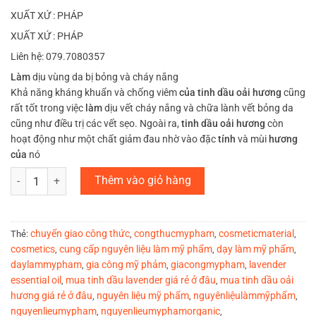
XUẤT XỨ : PHÁP
XUẤT XỨ : PHÁP
Liên hệ: 079.7080357
Làm
dịu vùng da bị bỏng và cháy nắng
Khả năng kháng khuẩn và chống viêm
của tinh dầu oải hương
cũng
rất tốt trong việc
làm
dịu vết cháy nắng và chữa lành vết bỏng da
cũng như điều trị các vết sẹo. Ngoài ra,
tinh dầu oải hương
còn
hoạt động như một chất giảm đau nhờ vào đặc
tính
và mùi
hương
của
nó
Tinh dầu Oải Hương ( Lavender 40/42 ) số lượng
Thêm vào giỏ hàng
chuyển giao công thức
congthucmypham
cosmeticmaterial
Thẻ:
,
,
,
cosmetics
cung cấp nguyên liệu làm mỹ phẩm
dạy làm mỹ phẩm
,
,
,
daylammypham
gia công mỹ phảm
giacongmypham
lavender
,
,
,
essential oil
mua tinh dầu lavender giá rẻ ở đâu
mua tinh dầu oải
,
,
hương giá rẻ ở đâu
nguyên liệu mỹ phẩm
nguyênliệulàmmỹphẩm
,
,
,
nguyenlieumypham
nguyenlieumyphamorganic
,
,