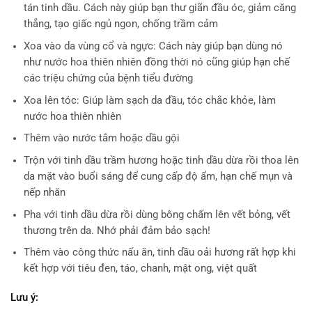
tán tinh dầu. Cách này giúp bạn thư giãn đầu óc, giảm căng
thẳng, tạo giấc ngủ ngon, chống trầm cảm
Xoa vào da vùng cổ và ngực: Cách này giúp bạn dùng nó
như nước hoa thiên nhiên đồng thời nó cũng giúp hạn chế
các triệu chứng của bệnh tiểu đường
Xoa lên tóc: Giúp làm sạch da đầu, tóc chắc khỏe, làm
nước hoa thiên nhiên
Thêm vào nước tắm hoặc dầu gội
Trộn với tinh dầu trầm hương hoặc tinh dầu dừa rồi thoa lên
da mặt vào buổi sáng để cung cấp độ ẩm, hạn chế mụn và
nếp nhăn
Pha với tinh dầu dừa rồi dùng bông chấm lên vết bỏng, vết
thương trên da. Nhớ phải đảm bảo sạch!
Thêm vào công thức nấu ăn, tinh dầu oải hương rất hợp khi
kết hợp với tiêu đen, táo, chanh, mật ong, việt quất
Lưu ý: