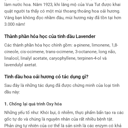
làm nước hoa. Năm 1923, khi lăng mộ của Vua Tut được khai
quật người ta thấy có một mùi thoang thoảng hoa oải hương.
Vâng bạn không đọc nhầm đâu, mùi hương này đã tồn tại hơn
3.000 năm!
Thành phần hóa học của tinh dầu Lavender
Các thành phần hóa học chính gồm: a-pinene, limonene, 1,8-
cineole, cis-ocimene, trans-ocimene, 3-octanone, long não,
linalool, linalyl acetate, caryophyllene, terpinen-4-ol và
lavendulyl axetat.
Tinh dầu hoa oải hương có tác dụng gì?
Sau đây là những tác dụng đã được chứng minh của loại tinh
dầu này:
1.
Chống lại quá trình Oxy hóa
Những yếu tố như: Khói bụi, ô nhiễm, thực phẩm bẩn tạo ra các
gốc tự do và chúng là nguyên nhân của rất nhiều bệnh tật.
Phản ứng tự nhiên của cơ thể là sản sinh là các enzym có khả