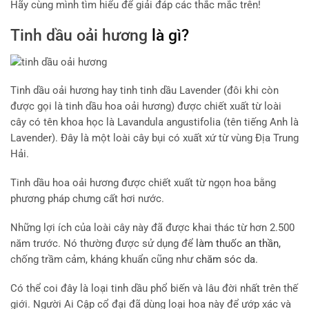
Hãy cùng mình tìm hiểu để giải đáp các thắc mắc trên!
Tinh dầu oải hương
là gì?
Tinh dầu oải hương hay tinh tinh dầu Lavender (đôi khi còn
được gọi là tinh dầu hoa oải hương) được chiết xuất từ loài
cây có tên khoa học là Lavandula angustifolia (tên tiếng Anh là
Lavender). Đây là một loài cây bụi có xuất xứ từ vùng Địa Trung
Hải.
Tinh dầu hoa oải hương được chiết xuất từ ngọn hoa bằng
phương pháp chưng cất hơi nước.
Những lợi ích của loài cây này đã được khai thác từ hơn 2.500
năm trước. Nó thường được sử dụng để
làm thuốc an thần,
chống trầm cảm, kháng khuẩn cũng như
chăm sóc da.
Có thể coi đây là loại tinh dầu phổ biến và lâu đời nhất trên thế
giới. Người Ai Cập cổ đại đã dùng loại hoa này để ướp xác và