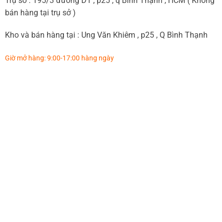
Trụ sở : 195/3 đường D1 , p25 , q Bình Thạnh , HCM ( Không
bán hàng tại trụ sở )
Kho và bán hàng tại : Ung Văn Khiêm , p25 , Q Bình Thạnh
Giờ mở hàng: 9:00-17:00 hàng ngày