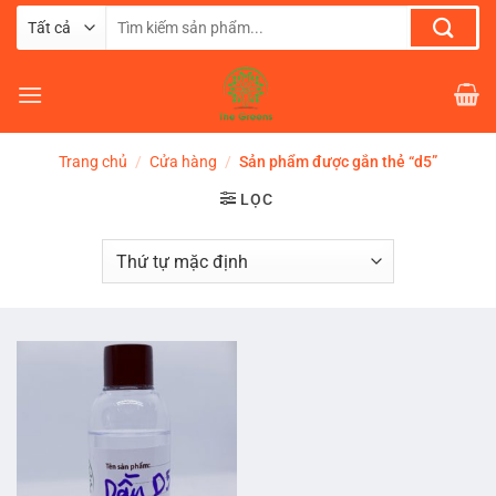
Chuyển
Tìm
đến
kiếm:
nội
dung
Trang chủ
/
Cửa hàng
/
Sản phẩm được gắn thẻ “d5”
LỌC