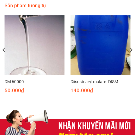
Sản phẩm tương tự
DM 60000
Diisostearyl malate- DISM
50.000
₫
140.000
₫