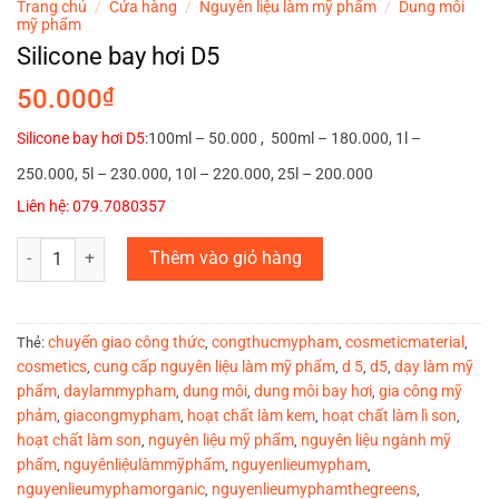
Trang chủ
/
Cửa hàng
/
Nguyên liệu làm mỹ phẩm
/
Dung môi
mỹ phẩm
Silicone bay hơi D5
50.000
₫
Silicone bay hơi D5
:100ml – 50.000 , 500ml – 180.000, 1l –
250.000, 5l – 230.000, 10l – 220.000, 25l – 200.000
Liên hệ: 079.7080357
Silicone bay hơi D5 số lượng
Thêm vào giỏ hàng
chuyển giao công thức
congthucmypham
cosmeticmaterial
Thẻ:
,
,
,
cosmetics
cung cấp nguyên liệu làm mỹ phẩm
d 5
d5
dạy làm mỹ
,
,
,
,
phẩm
daylammypham
dung môi
dung môi bay hơi
gia công mỹ
,
,
,
,
phảm
giacongmypham
hoạt chất làm kem
hoạt chất làm lì son
,
,
,
,
hoạt chất làm son
nguyên liệu mỹ phẩm
nguyên liệu ngành mỹ
,
,
phẩm
nguyênliệulàmmỹphẩm
nguyenlieumypham
,
,
,
nguyenlieumyphamorganic
nguyenlieumyphamthegreens
,
,