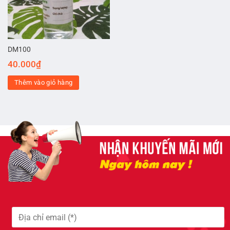
DM100
40.000
₫
Thêm vào giỏ hàng