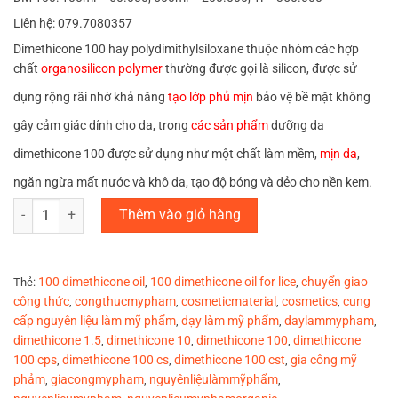
Liên hệ: 079.7080357
Dimethicone 100 hay polydimithylsiloxane thuộc nhóm các hợp
chất
organosilicon polymer
thường được gọi là silicon, được sử
dụng rộng rãi nhờ khả năng
tạo lớp phủ mịn
bảo vệ bề mặt không
gây cảm giác dính cho da, trong
các sản phẩm
dưỡng da
dimethicone 100 được sử dụng như một chất làm mềm,
mịn da
,
ngăn ngừa mất nước và khô da, tạo độ bóng và dẻo cho nền kem.
DM100 số lượng
Thêm vào giỏ hàng
100 dimethicone oil
100 dimethicone oil for lice
chuyển giao
Thẻ:
,
,
công thức
congthucmypham
cosmeticmaterial
cosmetics
cung
,
,
,
,
cấp nguyên liệu làm mỹ phẩm
dạy làm mỹ phẩm
daylammypham
,
,
,
dimethicone 1.5
dimethicone 10
dimethicone 100
dimethicone
,
,
,
100 cps
dimethicone 100 cs
dimethicone 100 cst
gia công mỹ
,
,
,
phảm
giacongmypham
nguyênliệulàmmỹphẩm
,
,
,