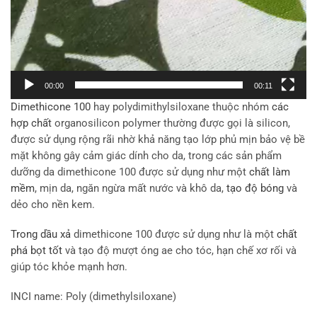
00:00
00:11
Dimethicone 100
hay polydimithylsiloxane thuộc nhóm
các
hợp chất
organosilicon polymer thường được gọi là silicon,
được sử dụng rộng rãi nhờ khả năng tạo lớp phủ mịn bảo vệ bề
mặt không gây cảm giác dính cho da, trong các sản phẩm
dưỡng da dimethicone 100 được sử dụng như một
chất làm
mềm
, mịn da, ngăn ngừa mất nước và khô da,
tạo độ bóng
và
dẻo cho nền kem.
Trong dầu xả
dimethicone 100 được sử dụng như là một
chất
phá bọt tốt
và tạo độ mượt óng ae cho tóc, hạn chế xơ rối và
giúp tóc khỏe mạnh hơn.
INCI name: Poly (dimethylsiloxane)