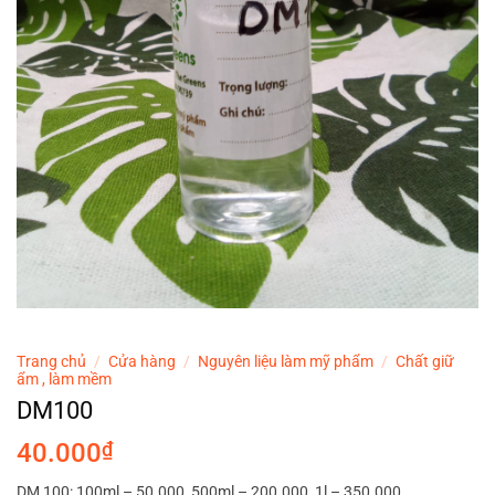
Trang chủ
/
Cửa hàng
/
Nguyên liệu làm mỹ phẩm
/
Chất giữ
ẩm , làm mềm
DM100
40.000
₫
DM 100: 100ml – 50.000, 500ml – 200.000, 1l – 350.000