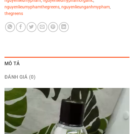
nguyenlieumypham
nguyenlieumyphamorganic
,
,
nguyenlieumyphamthegreens
nguyenlieunganhmypham
,
,
thegreens
MÔ TẢ
ĐÁNH GIÁ (0)
Trình
chơi
Video