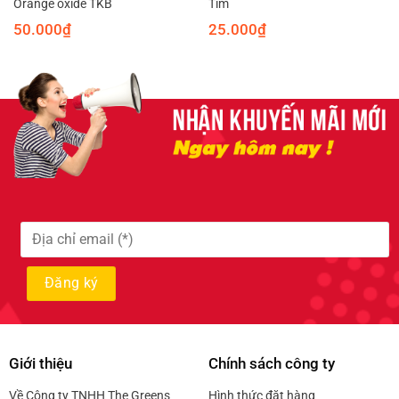
Orange oxide TKB
Tím
50.000
₫
25.000
₫
Giới thiệu
Chính sách công ty
Về Công ty TNHH The Greens
Hình thức đặt hàng