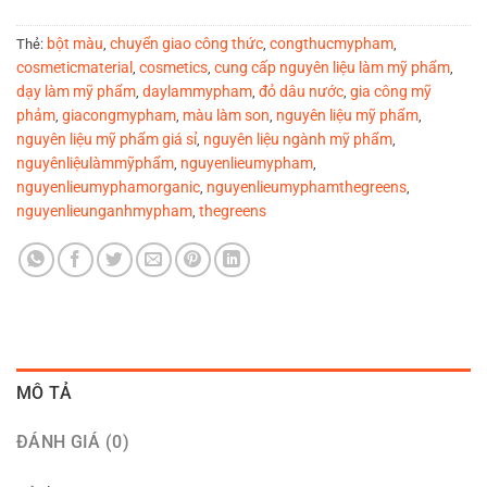
bột màu
chuyển giao công thức
congthucmypham
Thẻ:
,
,
,
cosmeticmaterial
cosmetics
cung cấp nguyên liệu làm mỹ phẩm
,
,
,
dạy làm mỹ phẩm
daylammypham
đỏ dâu nước
gia công mỹ
,
,
,
phảm
giacongmypham
màu làm son
nguyên liệu mỹ phẩm
,
,
,
,
nguyên liệu mỹ phẩm giá sỉ
nguyên liệu ngành mỹ phẩm
,
,
nguyênliệulàmmỹphẩm
nguyenlieumypham
,
,
nguyenlieumyphamorganic
nguyenlieumyphamthegreens
,
,
nguyenlieunganhmypham
thegreens
,
MÔ TẢ
ĐÁNH GIÁ (0)