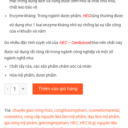
mặt trong dung dịch và cũng được xem như là chất nhũ hóa,
chất keo bảo vệ
Enzyme kháng: Trong ngành dược phẩm,
HEC
cũng thường được
sử dụng như 1 loại enzyme kháng nhờ sự chống lại sự tấn công
của vi khuẩn và nâm
Do nhiều đặc tính tuyệt vời của
HEC – Cenllulose
Ether
nên chất này
được sử dụng rất rộng rãi trong ngành công nghiệp và một số
ngành nghề như:
Chất tẩy rửa, các sản phẩm chăm sóc cá nhân
Hóa mỹ phẩm, dược phẩm
HEC số lượng
Thêm vào giỏ hàng
chuyển giao công thức
congthucmypham
cosmeticmaterial
Thẻ:
,
,
,
cosmetics
cung cấp nguyên liệu làm mỹ phẩm
dạy làm mỹ phẩm
,
,
,
gia công mỹ phảm
giacongmypham
HEC
HEC là gì
nguyên liệu
,
,
,
,