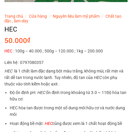
Trang chủ
/
Cửa hàng
/
Nguyên liệu làm mỹ phẩm
/
Chất tạo
đặc , làm dày
HEC
50.000
₫
HEC
: 100g – 40.000 ; 500g – 120.000 ; 1kg – 200.000
Liên hệ : 0797080357
HEC
là 1 chất làm đặc dạng bột màu trắng, không mùi, rất mịn và
rất dễ tan trong nước lạnh. Tuy nhiên, độ tan của
HEC
còn phụ
thuộc vào tính kiềm hoặc axit .
Độ ổn định pH:
HEC
ổn định trong khoảng từ 3.0 ~ 11Độ hòa tan
hữu cơ:
HEC hòa tan được trong một số dung môi hữu cơ và nước dung
môi
Hoạt động bề mặt:
HEC
cũng được xem là 1 chất hoạt động bề