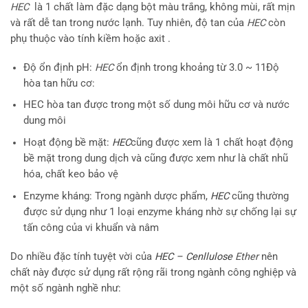
HEC
là 1 chất làm đặc dạng bột màu trắng, không mùi, rất mịn
và rất dễ tan trong nước lạnh. Tuy nhiên, độ tan của
HEC
còn
phụ thuộc vào tính kiềm hoặc axit .
Độ ổn định pH:
HEC
ổn định trong khoảng từ 3.0 ~ 11Độ
hòa tan hữu cơ:
HEC hòa tan được trong một số dung môi hữu cơ và nước
dung môi
Hoạt động bề mặt:
HEC
cũng được xem là 1 chất hoạt động
bề mặt trong dung dịch và cũng được xem như là chất nhũ
hóa, chất keo bảo vệ
Enzyme kháng: Trong ngành dược phẩm,
HEC
cũng thường
được sử dụng như 1 loại enzyme kháng nhờ sự chống lại sự
tấn công của vi khuẩn và nâm
Do nhiều đặc tính tuyệt vời của
HEC – Cenllulose
Ether
nên
chất này được sử dụng rất rộng rãi trong ngành công nghiệp và
một số ngành nghề như: