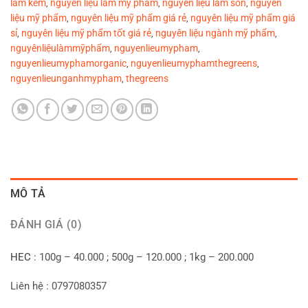
làm kem
nguyên liệu làm mỹ phẩm
nguyên liệu làm son
nguyên
,
,
,
liệu mỹ phẩm
nguyên liệu mỹ phẩm giá rẻ
nguyên liệu mỹ phẩm giá
,
,
sỉ
nguyên liệu mỹ phẩm tốt giá rẻ
nguyên liệu ngành mỹ phẩm
,
,
,
nguyênliệulàmmỹphẩm
nguyenlieumypham
,
,
nguyenlieumyphamorganic
nguyenlieumyphamthegreens
,
,
nguyenlieunganhmypham
thegreens
,
MÔ TẢ
ĐÁNH GIÁ (0)
HEC
: 100g – 40.000 ; 500g – 120.000 ; 1kg – 200.000
Liên hệ : 0797080357