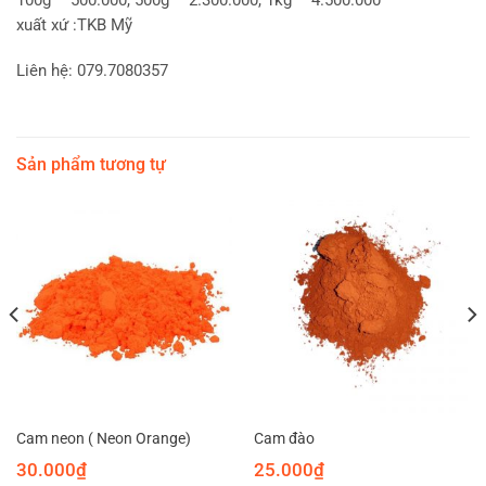
100g – 500.000, 500g – 2.300.000, 1kg – 4.500.000
xuất xứ :TKB Mỹ
Liên hệ: 079.7080357
Sản phẩm tương tự
Cam neon ( Neon Orange)
Cam đào
30.000
₫
25.000
₫