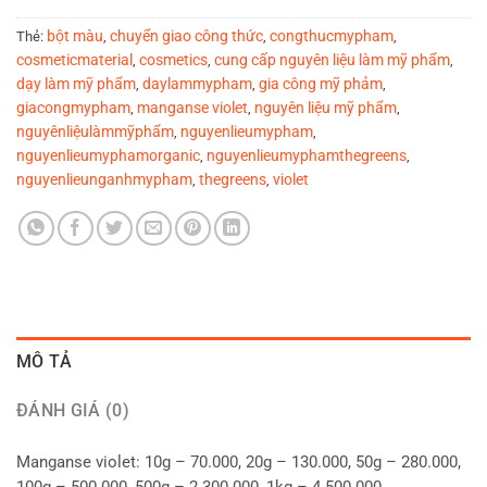
bột màu
chuyển giao công thức
congthucmypham
Thẻ:
,
,
,
cosmeticmaterial
cosmetics
cung cấp nguyên liệu làm mỹ phẩm
,
,
,
dạy làm mỹ phẩm
daylammypham
gia công mỹ phảm
,
,
,
giacongmypham
manganse violet
nguyên liệu mỹ phẩm
,
,
,
nguyênliệulàmmỹphẩm
nguyenlieumypham
,
,
nguyenlieumyphamorganic
nguyenlieumyphamthegreens
,
,
nguyenlieunganhmypham
thegreens
violet
,
,
MÔ TẢ
ĐÁNH GIÁ (0)
Manganse violet: 10g – 70.000, 20g – 130.000, 50g – 280.000,